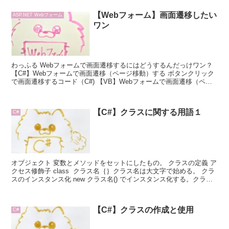
【Webフォーム】画面遷移したい
ASP.NET Webフォーム
ワン
わっふる Webフォームで画面遷移するにはどうするんだっけワン？
【C#】Webフォームで画面遷移（ページ移動）する ボタンクリック
で画面遷移するコード（C#) 【VB】Webフォームで画面遷移（ペー
ジ移動）す...
【C#】クラスに関する用語１
C#
オブジェクト 変数とメソッドをセットにしたもの。 クラスの定義 ア
クセス修飾子 class クラス名｛｝クラス名は大文字で始める。 クラ
スのインスタンス化 new クラス名() でインスタンス化する。クラ
ス...
【C#】クラスの作成と使用
C#