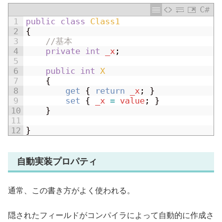
C#
1
public
class
Class1
2
{
3
//基本
4
private
int
_x
;
5
6
public
int
X
7
{
8
get
{
return
_x
;
}
9
set
{
_x
=
value
;
}
10
}
11
12
}
自動実装プロパティ
通常、この書き方がよく使われる。
隠されたフィールドがコンパイラによって自動的に作成さ