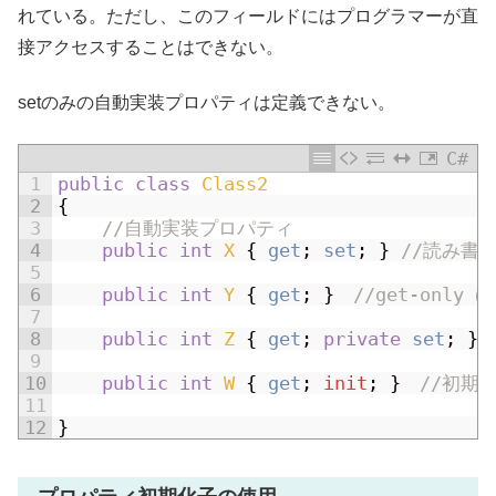
れている。ただし、このフィールドにはプログラマーが直
接アクセスすることはできない。
setのみの自動実装プロパティは定義できない。
C#
1
public
class
Class2
2
{
3
//自動実装プロパティ
4
public
int
X
{
get
;
set
;
}
//読み書
5
6
public
int
Y
{
get
;
}
//get-on
7
8
public
int
Z
{
get
;
private
set
;
}
9
10
public
int
W
{
get
;
init
;
}
//初期
11
12
}