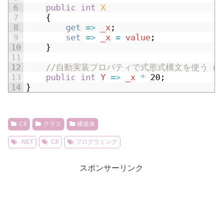
6
public
int
X
7
{
8
get
=
>
_x
;
9
set
=
>
_x
=
value
;
10
}
11
12
//自動実装プロパティで式形式構文を使う（
13
public
int
Y
=
>
_x
*
20
;
14
}
C#
クラス
構造体
.NET
C#
プログラミング
スポンサーリンク