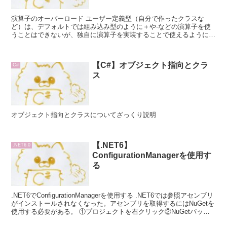
演算子のオーバーロード ユーザー定義型（自分で作ったクラスな
ど）は、デフォルトでは組み込み型のように＋や-などの演算子を使
うことはできないが、独自に演算子を実装することで使えるようにな
る。 ユーザー定義型で演算子を実装すること...
【C#】オブジェクト指向とクラ
C#
ス
オブジェクト指向とクラスについてざっくり説明
【.NET6】
.NET6.0
ConfigurationManagerを使用す
る
.NET6でConfigurationManagerを使用する .NET6では参照アセンブリ
がインストールされなくなった。アセンブリを取得するにはNuGetを
使用する必要がある。 ①プロジェクトを右クリック②NuGetパッケ
ー...