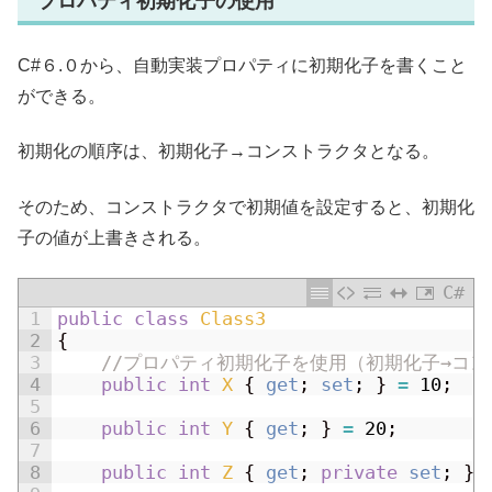
プロパティ初期化子の使用
C#６.０から、自動実装プロパティに初期化子を書くこと
ができる。
初期化の順序は、初期化子→コンストラクタとなる。
そのため、コンストラクタで初期値を設定すると、初期化
子の値が上書きされる。
C#
1
public
class
Class3
2
{
3
//プロパティ初期化子を使用（初期化子→コ
4
public
int
X
{
get
;
set
;
}
=
10
;
5
6
public
int
Y
{
get
;
}
=
20
;
7
8
public
int
Z
{
get
;
private
set
;
}