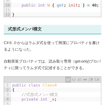
9
10
public
int
W
{
get
;
init
;
}
=
40
;
11
12
}
式形式メンバ構文
C#６.０からはラムダ式を使って簡潔にプロパティを書け
るようになった。
自動実装プロパティでは、読み取り専用（get-only)プロパ
ティに限ってラムダ式で記述することができる。
C#
1
public
class
Class4
2
{
3
//式形式メンバ構文
4
private
int
_x
;
5