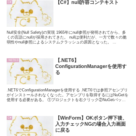
【C#】null許容コンテキスト
C#
Null安全(Null Safety)の実現 1965年にnull参照が発明されてから、多
くの言語にnullが採用されてきた。 nullは便利だが、一方で数々の脆
弱性やnull参照によるシステムクラッシュの原因となった。 ...
【.NET6】
.NET6.0
ConfigurationManagerを使用す
る
.NET6でConfigurationManagerを使用する .NET6では参照アセンブリ
がインストールされなくなった。アセンブリを取得するにはNuGetを
使用する必要がある。 ①プロジェクトを右クリック②NuGetパッケ
ー...
【WinForm】OKボタン押下後、
C#
入力チェックNGの場合入力画面
に戻る