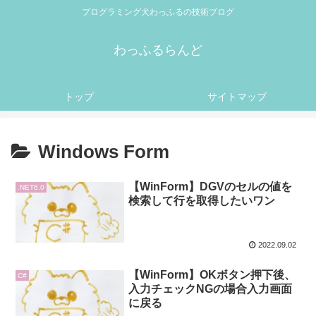
プログラミング犬わっふるの技術ブログ
わっふるらんど
トップ
サイトマップ
Windows Form
【WinForm】DGVのセルの値を
.NET6.0
検索して行を取得したいワン
2022.09.02
【WinForm】OKボタン押下後、
C#
入力チェックNGの場合入力画面
に戻る