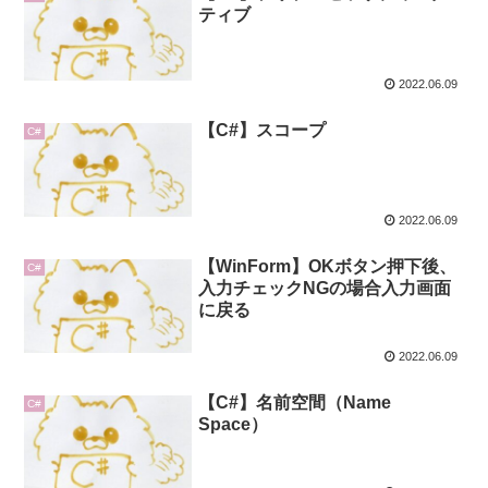
ティブ
2022.06.09
【C#】スコープ
C#
2022.06.09
【WinForm】OKボタン押下後、
C#
入力チェックNGの場合入力画面
に戻る
2022.06.09
【C#】名前空間（Name
C#
Space）