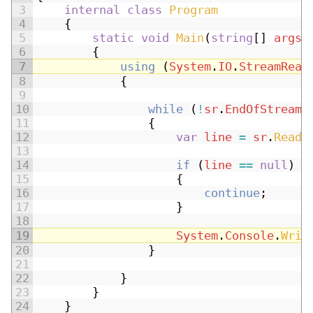
3
internal
class
Program
4
{
5
static
void
Main
(
string
[
]
args
)
6
{
7
using
(
System
.
IO
.
StreamRead
8
{
9
10
while
(
!
sr
.
EndOfStream
)
11
{
12
var
line
=
sr
.
ReadL
13
14
if
(
line
==
null
)
15
{
16
continue
;
17
}
18
19
System
.
Console
.
Writ
20
}
21
22
}
23
}
24
}