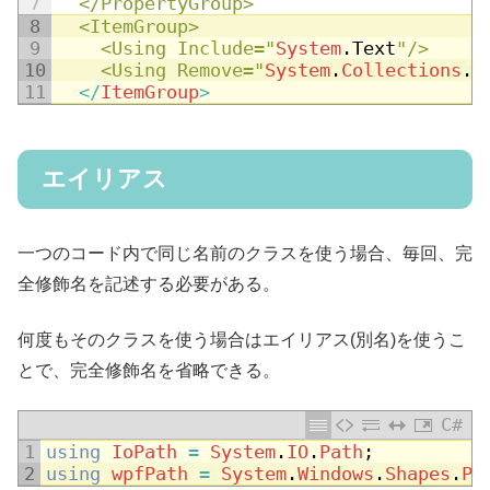
7
  </PropertyGroup>
8
  <ItemGroup>
9
	<Using Include="
System
.
Text
"/>
10
	<Using Remove="
System
.
Collections
.
G
11
<
/
ItemGroup
>
エイリアス
一つのコード内で同じ名前のクラスを使う場合、毎回、完
全修飾名を記述する必要がある。
何度もそのクラスを使う場合はエイリアス(別名)を使うこ
とで、完全修飾名を省略できる。
C#
1
using
IoPath
=
System
.
IO
.
Path
;
2
using
wpfPath
=
System
.
Windows
.
Shapes
.
Pa