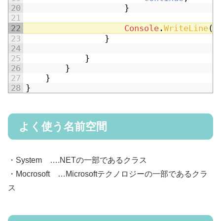
20
}
21
22
Console
.
WriteLine
(
l
23
}
24
25
}
26
}
27
}
28
}
よく使う名前空間
・System ….NETの一部であるクラス
・Mocrosoft …Microsoftテクノロジーの一部であるクラ
ス