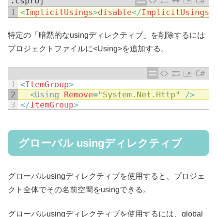
.csproj
C#
1
<
ImplicitUsings
>
disable
<
/
ImplicitUsings
>
特定の「暗黙的なusingディレクティブ」を削除するには
プロジェクトファイルに<Using>を追加する。
C#
1
<
ItemGroup
>
2
<
Using
Remove
=
"System.Net.Http"
/
>
3
<
/
ItemGroup
>
グローバル usingディレクティブ
グローバルusingディレクティブを使用すると、プロジェ
クト全体でその名前空間をusingできる。
グローバルusingディレクティブを使用するには、global