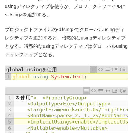
usingディレクティブを使うか、プロジェクトファイルに
<Using>を追加する。
プロジェクトファイルの<Using>でグローバルusingディ
レクティブを追加すると、暗黙的なusingディレクティブ
となる。暗黙的なusingディレクティブはグローバルusing
ディレクティブとなる。
global usingを使用
C#
1
global 
using
System
.
Text
;
C#
1
を使用
">  <PropertyGroup>
2
    <OutputType>Exe</OutputType>
3
    <TargetFramework>net6.0</TargetFram
4
    <RootNamespace>_2._1._2</RootNamesp
5
    <ImplicitUsings>enable</ImplicitUsi
6
    <Nullable>enable</Nullable>