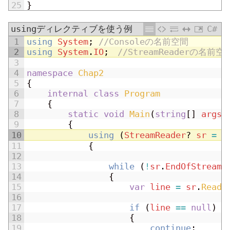
25
}
usingディレクティブを使う例
C#
1
using
System
;
//Consoleの名前空間
2
using
System
.
IO
;
//StreamReaderの名前空
3
4
namespace
Chap2
5
{
6
internal
class
Program
7
{
8
static
void
Main
(
string
[
]
args
)
9
{
10
using
(
StreamReader
?
sr
=
n
11
{
12
13
while
(
!
sr
.
EndOfStream
)
14
{
15
var
line
=
sr
.
ReadL
16
17
if
(
line
==
null
)
18
{
19
continue
;