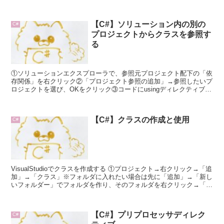
飾を付けてもスコープ外か...
【C#】ソリューション内の別の
C#
プロジェクトからクラスを参照す
る
①ソリューションエクスプローラで、参照元プロジェクト配下の「依
存関係」を右クリック②「プロジェクト参照の追加」→参照したいプ
ロジェクトを選び、OKをクリック③コードにusingディレクティブを
追加
【C#】クラスの作成と使用
C#
VisualStudioでクラスを作成する ①プロジェクト→右クリック→「追
加」→「クラス」※フォルダに入れたい場合は先に「追加」→「新し
いフォルダー」でフォルダを作り、そのフォルダを右クリック→「追
加」→「クラス」フォルダ名の例：...
【C#】プリプロセッサディレク
C#