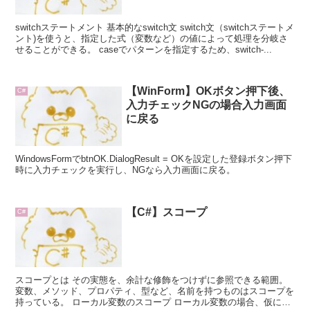
switchステートメント 基本的なswitch文 switch文（switchステートメ
ント)を使うと、指定した式（変数など）の値によって処理を分岐さ
せることができる。 caseでパターンを指定するため、switch-...
【WinForm】OKボタン押下後、
C#
入力チェックNGの場合入力画面
に戻る
WindowsFormでbtnOK.DialogResult = OKを設定した登録ボタン押下
時に入力チェックを実行し、NGなら入力画面に戻る。
【C#】スコープ
C#
スコープとは その実態を、余計な修飾をつけずに参照できる範囲。
変数、メソッド、プロパティ、型など、名前を持つものはスコープを
持っている。 ローカル変数のスコープ ローカル変数の場合、仮に修