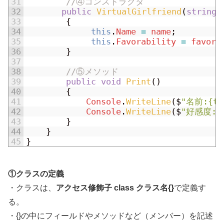
31
//④コンストラクタ
32
public
VirtualGirlfriend
(
string
33
{
34
this
.
Name
=
name
;
35
this
.
Favorability
=
favora
36
}
37
38
//⑤メソッド
39
public
void
Print
(
)
40
{
41
Console
.
WriteLine
(
$
"名前:{th
42
Console
.
WriteLine
(
$
"好感度:{t
43
}
44
}
45
}
①クラスの定義
・クラスは、
アクセス修飾子 class クラス名{}
で定義す
る。
・{}の中にフィールドやメソッドなど（メンバー）を記述