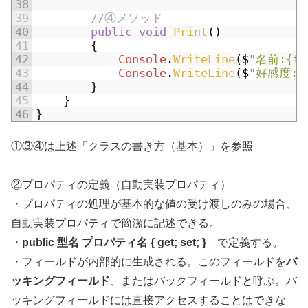
38
39
//④メソッド
40
public
void
Print
(
)
41
{
42
Console
.
WriteLine
(
$
"名前:{th
43
Console
.
WriteLine
(
$
"好感度:{t
44
}
45
}
46
}
①③④は上述「クラスの書き方（基本）」を参照
②プロパティの定義（自動実装プロパティ）
・プロパティの処理が基本的な値の受け渡しのみの場合、
自動実装プロパティで簡潔に記述できる。
・
public 型名 プロパティ名 { get; set; }
で定義する。
・フィールドが内部的に生成される。このフィールドを
バ
ッキングフィールド
、またはバックフィールドと呼ぶ。バ
ッキングフィールドには直接アクセスすることはできな