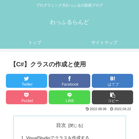
プログラミング犬わっふるの技術ブログ
わっふるらんど
トップ
サイトマップ
【C#】クラスの作成と使用
Twitter
Facebook
はてブ
Pocket
LINE
コピー
2022.08.08
2022.04.22
目次
VisualStudioでクラスを作成する