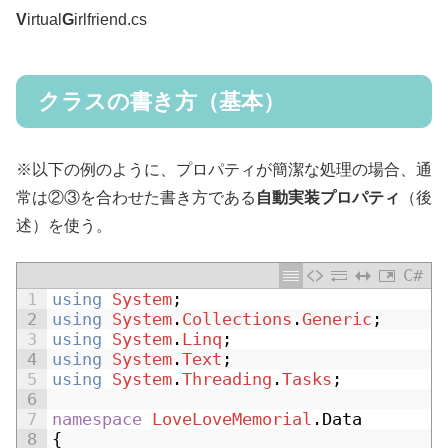
V
irtual
G
irlfriend.cs
クラスの書き方（基本）
※以下の例のように、プロパティが簡潔な処理の場合、通
常は②③を合わせた書き方である
自動実装プロパティ
（後
述）を使う。
C#
1
using
System
;
2
using
System
.
Collections
.
Generic
;
3
using
System
.
Linq
;
4
using
System
.
Text
;
5
using
System
.
Threading
.
Tasks
;
6
7
namespace
LoveLoveMemorial
.
Data
8
{