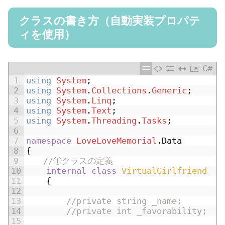
クラスの書き方（自動実装プロパテ
ィを使用）
C#
1
using
System
;
2
using
System
.
Collections
.
Generic
;
3
using
System
.
Linq
;
4
using
System
.
Text
;
5
using
System
.
Threading
.
Tasks
;
6
7
namespace
LoveLoveMemorial
.
Data
8
{
9
//①クラスの定義
10
internal
class
VirtualGirlfriend
11
{
12
13
//private string _name;
14
//private int _favorability;
15