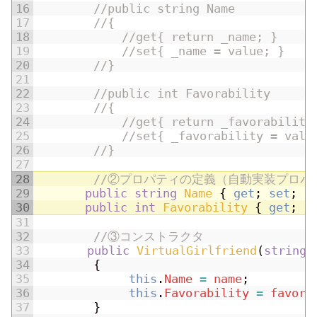
16
//public string Name
17
//{
18
//get{ return _name; }
19
//set{ _name = value; } 
20
//}
21
22
//public int Favorability
23
//{
24
//get{ return _favorability
25
//set{ _favorability = valu
26
//}
27
28
//②プロパティの定義（自動実装プロパ
29
public
string
Name
{
get
;
set
;
}
30
public
int
Favorability
{
get
;
s
31
32
//③コンストラクタ
33
public
VirtualGirlfriend
(
string
34
{
35
this
.
Name
=
name
;
36
this
.
Favorability
=
favora
37
}