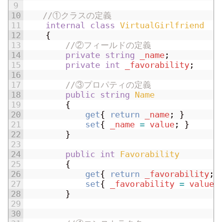
9
10
//①クラスの定義
11
internal
class
VirtualGirlfriend
12
{
13
//②フィールドの定義
14
private
string
_name
;
15
private
int
_favorability
;
16
17
//③プロパティの定義
18
public
string
Name
19
{
20
get
{
return
_name
;
}
21
set
{
_name
=
value
;
}
22
}
23
24
public
int
Favorability
25
{
26
get
{
return
_favorability
;
27
set
{
_favorability
=
value
;
28
}
29
30