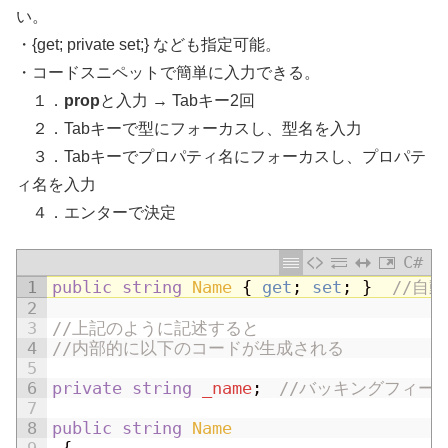
い。
・{get; private set;} なども指定可能。
・コードスニペットで簡単に入力できる。
１．
prop
と入力 → Tabキー2回
２．Tabキーで型にフォーカスし、型名を入力
３．Tabキーでプロパティ名にフォーカスし、プロパテ
ィ名を入力
４．エンターで決定
C#
1
public
string
Name
{
get
;
set
;
}
//自
2
3
//上記のように記述すると
4
//内部的に以下のコードが生成される
5
6
private
string
_name
;
//バッキングフィー
7
8
public
string
Name
9
{