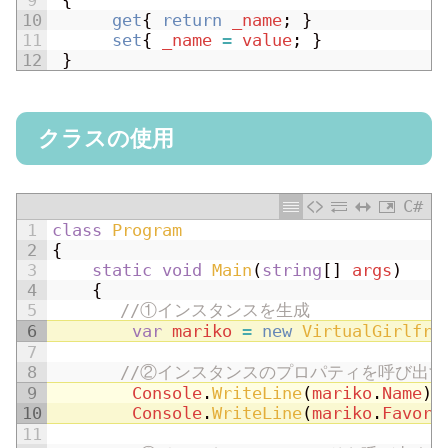
10
get
{
return
_name
;
}
11
set
{
_name
=
value
;
}
12
}
クラスの使用
C#
1
class
Program
2
{
3
static
void
Main
(
string
[
]
args
)
4
{
5
//①インスタンスを生成
6
var
mariko
=
new
VirtualGirlfri
7
8
//②インスタンスのプロパティを呼び出す
9
Console
.
WriteLine
(
mariko
.
Name
)
;
10
Console
.
WriteLine
(
mariko
.
Favora
11