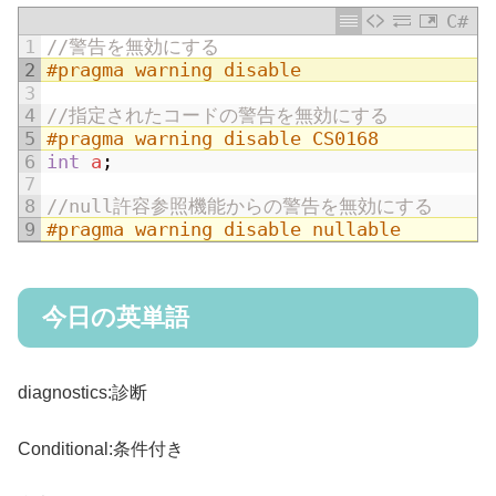
C#
1
//警告を無効にする
2
#pragma warning disable
3
4
//指定されたコードの警告を無効にする
5
#pragma warning disable CS0168
6
int
a
;
7
8
//null許容参照機能からの警告を無効にする
9
#pragma warning disable nullable
今日の英単語
diagnostics:診断
Conditional:条件付き