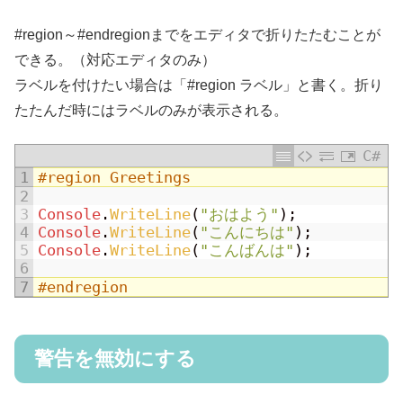
#region～#endregionまでをエディタで折りたたむことが
できる。（対応エディタのみ）
ラベルを付けたい場合は「#region ラベル」と書く。折り
たたんだ時にはラベルのみが表示される。
C#
1
#region Greetings
2
3
Console
.
WriteLine
(
"おはよう"
)
;
4
Console
.
WriteLine
(
"こんにちは"
)
;
5
Console
.
WriteLine
(
"こんばんは"
)
;
6
7
#endregion
警告を無効にする