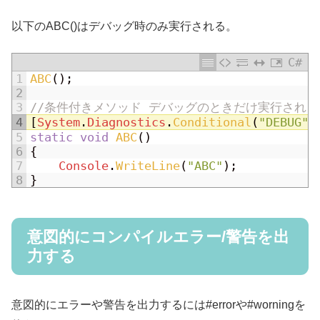
以下のABC()はデバッグ時のみ実行される。
C#
1
ABC
(
)
;
2
3
//条件付きメソッド デバッグのときだけ実行され
4
[
System
.
Diagnostics
.
Conditional
(
"DEBUG"
)
5
static
void
ABC
(
)
6
{
7
Console
.
WriteLine
(
"ABC"
)
;
8
}
意図的にコンパイルエラー/警告を出
力する
意図的にエラーや警告を出力するには#errorや#worningを