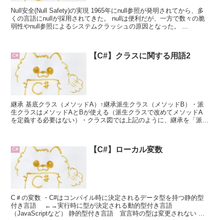
Null安全(Null Safety)の実現 1965年にnull参照が発明されてから、多
くの言語にnullが採用されてきた。 nullは便利だが、一方で数々の脆
弱性やnull参照によるシステムクラッシュの原因となった。 ...
【C#】クラスに関する用語2
C#
継承 基底クラス（メソッドA）↑継承派生クラス（メソッドB）・派
生クラスはメソッドAとBが使える（派生クラスで改めてメソッドA
を定義する必要はない）・クラス図では上記のように、継承を「派生
クラス→基底クラス」で表す。（詳しくは画像検...
【C#】ローカル変数
C#
C＃の変数 ・C#はコンパイル時に決定されるデータ型を持つ静的型
付き言語 ←→実行時に型が決定される動的型付き言語
（JavaScriptなど） 静的型付き言語 宣言時の型は変更されない 動