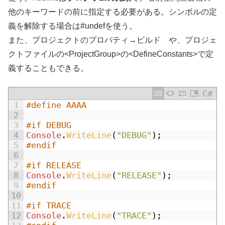
他のキーワードの前に指定する必要がある。シンボルの定
義を解除する場合は#undefを使う。
また、プロジェクトのプロパティ→ビルド や、プロジェ
クトファイルの<ProjectGroup>の<DefineConstants>で定
義することもできる。
C#
1
#define AAAA
2
3
#if DEBUG
4
Console
.
WriteLine
(
"DEBUG"
)
;
5
#endif
6
7
#if RELEASE
8
Console
.
WriteLine
(
"RELEASE"
)
;
9
#endif
10
11
#if TRACE
12
Console
.
WriteLine
(
"TRACE"
)
;