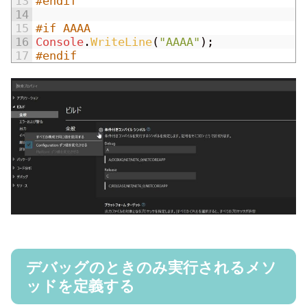
13
#endif
14
15
#if AAAA
16
Console
.
WriteLine
(
"AAAA"
)
;
17
#endif
デバッグのときのみ実行されるメソ
ッドを定義する