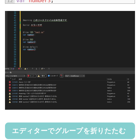
12
var
number3
;
エディターでグループを折りたたむ