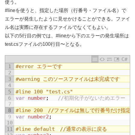
使う。
#lineを使うと、指定した場所（行番号・ファイル名）で
エラーが発生したように見せかけることができる。ファイ
ル名は実際に存在するファイルでなくてもよい。
以下の5行目の例では、#lineから下のエラーの発生場所は
test.csファイルの100行目〜となる。
C#
1
#error エラーです
2
3
#warning このソースファイルは未完成です
4
5
#line 100 "test.cs"
6
var
number
;
//初期化子がないためエラー
7
8
#line 200　//ファイルは無しで行番号だけ指定
9
var
number2
;
10
11
#line default　//通常の表示に戻る