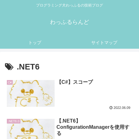
プログラミング犬わっふるの技術ブログ
わっふるらんど
トップ
サイトマップ
.NET6
【C#】スコープ
C#
2022.06.09
【.NET6】
.NET6.0
ConfigurationManagerを使用す
る